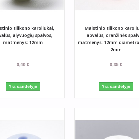
Į Krepšelį
Į Krep
tinio silikono karoliukai,
Maistinio silikono karoli
valūs, alyvuogių spalvos,
apvalūs, oranžinės spalv
matmenys: 12mm
matmenys: 12mm diametro,
2mm
0,40 €
0,35 €
Yra sandėlyje
Yra sandėlyje