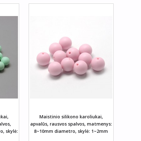
šelį
ukai,
Maistinio silikono karoliukai,
alvos,
apvalūs, rausvos spalvos, matmenys:
, skylė:
8~10mm diametro, skylė: 1~2mm