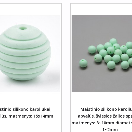
Į Krepšelį
Į Krep
tinio silikono karoliukai,
Maistinio silikono karoli
lūs, matmenys: 15x14mm
apvalūs, šviesios žalios sp
matmenys: 8~10mm diametro
1~2mm