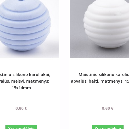
Į Krepšelį
Į Krep
tinio silikono karoliukai,
Maistinio silikono karoli
alūs, melsvi, matmenys:
apvalūs, balti, matmenys: 
15x14mm
0,60 €
0,60 €
Yra sandėlyje
Yra sandėlyje