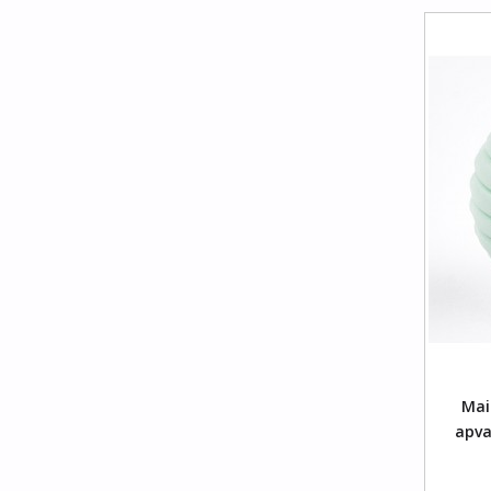
Į Krepšelį
Mais
apva