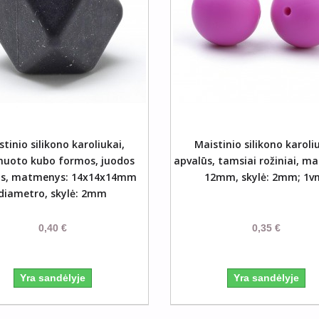
Į Krepšelį
Į Krep
tinio silikono karoliukai,
Maistinio silikono karoli
nuoto kubo formos, juodos
apvalūs, tamsiai rožiniai, m
os, matmenys: 14x14x14mm
12mm, skylė: 2mm; 1vn
diametro, skylė: 2mm
0,40 €
0,35 €
Yra sandėlyje
Yra sandėlyje