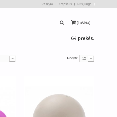
Paskyra
Krepšelis
Prisijungti
(tuščia)
64 prekės.
Rodyti:
12