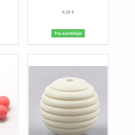
0,20 €
Yra sandėlyje