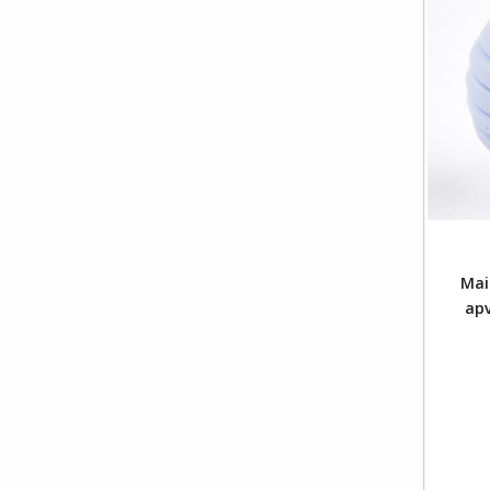
Į Krepšelį
Mais
apv