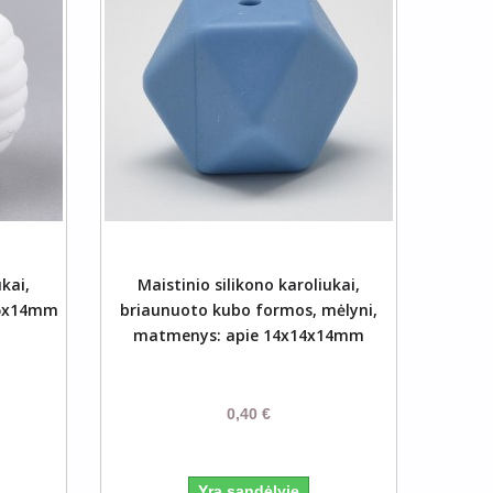
šelį
ukai,
Maistinio silikono karoliukai,
15x14mm
briaunuoto kubo formos, mėlyni,
matmenys: apie 14x14x14mm
0,40 €
Yra sandėlyje