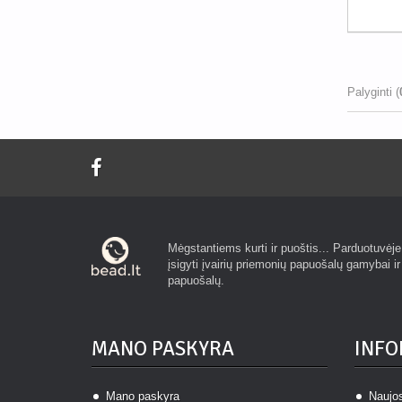
Palyginti (
Mėgstantiems kurti ir puoštis... Parduotuvėje 
įsigyti įvairių priemonių papuošalų gamybai i
papuošalų.
MANO PASKYRA
INFO
Mano paskyra
Naujo