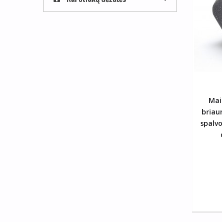
Į Krepšelį
Mais
briau
spalv