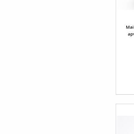
Į Krepšelį
Mais
ap