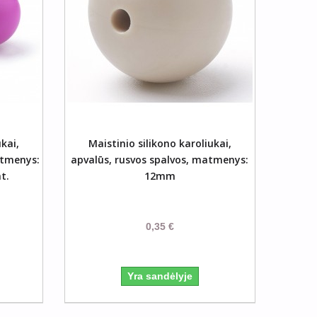
šelį
ukai,
Maistinio silikono karoliukai,
atmenys:
apvalūs, rusvos spalvos, matmenys:
t.
12mm
0,35 €
Yra sandėlyje