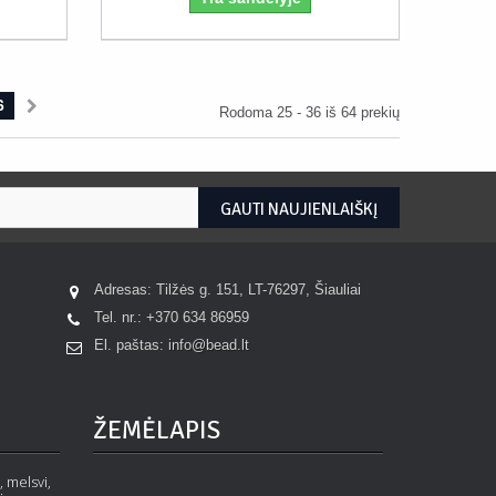
6
Rodoma 25 - 36 iš 64 prekių
GAUTI NAUJIENLAIŠKĮ
Adresas: Tilžės g. 151, LT-76297, Šiauliai
Tel. nr.:
+370 634 86959
El. paštas:
info@bead.lt
ŽEMĖLAPIS
 laikiklis,
Akrilinis pakabukas - meškiukas, su