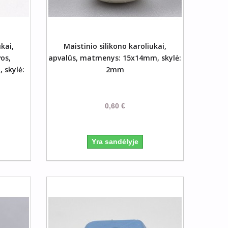
šelį
ukai,
Maistinio silikono karoliukai,
os,
apvalūs, matmenys: 15x14mm, skylė:
 skylė:
2mm
0,60 €
Yra sandėlyje