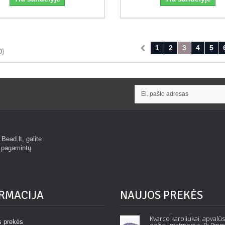
1
2
3
4
5
0
)
Bead.lt, galite
r pagamintų
RMACIJA
NAUJOS PREKĖS
Kvarco karoliukai, apvalūs, melsvi,
Geležinis raktų pakabuko
s prekės