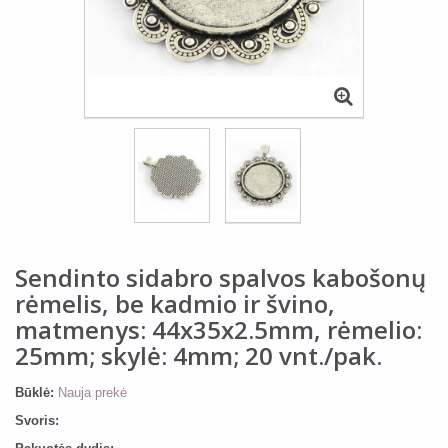
Sendinto sidabro spalvos kabošonų
rėmelis, be kadmio ir švino,
matmenys: 44x35x2.5mm, rėmelio:
25mm; skylė: 4mm; 20 vnt./pak.
Būklė:
Nauja prekė
Svoris: