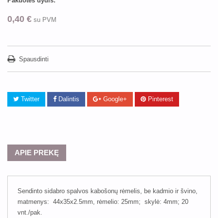
Pakuotės dydis:
0,40 €
su PVM
Spausdinti
Twitter
Dalintis
Google+
Pinterest
APIE PREKĘ
Sendinto sidabro spalvos kabošonų rėmelis, be kadmio ir švino,
matmenys: 44x35x2.5mm, rėmelio: 25mm; skylė: 4mm; 20
vnt./pak.