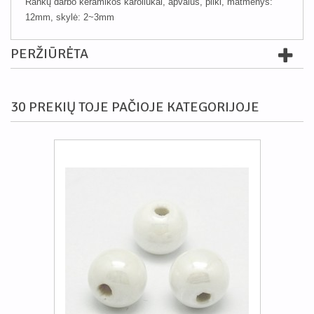
Rankų darbo keramikos karoliukai, apvalūs, pilki, matmenys:
12mm, skylė: 2~3mm
PERŽIŪRĖTA
30 PREKIŲ TOJE PAČIOJE KATEGORIJOJE