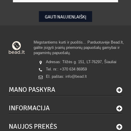
GAUTI NAUJIENLAIŠKĮ
Mėgstantiems kurti ir puoštis... Parduotuvėje Bead.lt,
galite įsigyti įvairių priemonių papuošalų gamybai ir
pagamintų papuošalų.
Adresas: Tilžės g. 151, LT-76297, Šiauliai
Tel. nr.:
+370 634 86959
El. paštas:
info@bead.lt
MANO PASKYRA
INFORMACIJA
NAUJOS PREKĖS