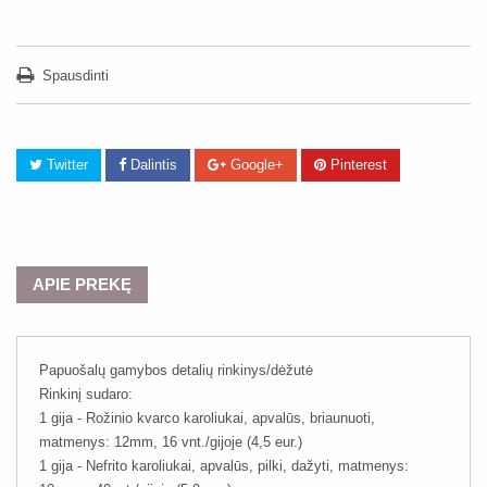
Spausdinti
Twitter
Dalintis
Google+
Pinterest
APIE PREKĘ
Papuošalų gamybos detalių rinkinys/dėžutė
Rinkinį sudaro:
1 gija - Rožinio kvarco karoliukai, apvalūs, briaunuoti,
matmenys: 12mm, 16 vnt./gijoje (4,5 eur.)
1 gija - Nefrito karoliukai, apvalūs, pilki, dažyti, matmenys: