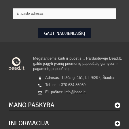
GAUTI NAUJIENLAIŠKĮ
Mėgstantiems kurti ir puoštis... Parduotuvėje Bead.lt,
galite įsigyti įvairių priemonių papuošalų gamybai ir
pagamintų papuošalų.
Adresas: Tilžės g. 151, LT-76297, Šiauliai
Tel. nr.:
+370 634 86959
El. paštas:
info@bead.lt
MANO PASKYRA
INFORMACIJA