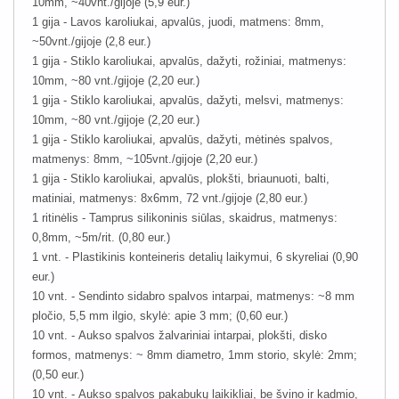
10mm, ~40vnt./gijoje (5,9 eur.)
1 gija - Lavos karoliukai, apvalūs, juodi, matmens: 8mm,
~50vnt./gijoje (2,8 eur.)
1 gija - Stiklo karoliukai, apvalūs, dažyti, rožiniai, matmenys:
10mm, ~80 vnt./gijoje (2,20 eur.)
1 gija - Stiklo karoliukai, apvalūs, dažyti, melsvi, matmenys:
10mm, ~80 vnt./gijoje (2,20 eur.)
1 gija - Stiklo karoliukai, apvalūs, dažyti, mėtinės spalvos,
matmenys: 8mm, ~105vnt./gijoje (2,20 eur.)
1 gija - Stiklo karoliukai, apvalūs, plokšti, briaunuoti, balti,
matiniai, matmenys: 8x6mm, 72 vnt./gijoje (2,80 eur.)
1 ritinėlis - Tamprus silikoninis siūlas, skaidrus, matmenys:
0,8mm, ~5m/rit. (0,80 eur.)
1 vnt. - Plastikinis konteineris detalių laikymui, 6 skyreliai (0,90
eur.)
10 vnt. - Sendinto sidabro spalvos intarpai, matmenys: ~8 mm
pločio, 5,5 mm ilgio, skylė: apie 3 mm; (0,60 eur.)
10 vnt. - Aukso spalvos žalvariniai intarpai, plokšti, disko
formos, matmenys: ~ 8mm diametro, 1mm storio, skylė: 2mm;
(0,50 eur.)
10 vnt. - Aukso spalvos pakabukų laikikliai, be švino ir kadmio,