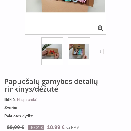
Papuošalų gamybos detalių
rinkinys/dėžutė
Būklė:
Nauja prekė
Svoris:
Pakuotės dydis:
29,00 €
18,99 €
-10,01 €
su PVM