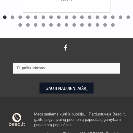
GAUTI NAUJIENLAIŠKĮ
Mėgstantiems kurti ir puoštis... Parduotuvėje Bead.lt,
galite įsigyti įvairių priemonių papuošalų gamybai ir
pagamintų papuošalų.