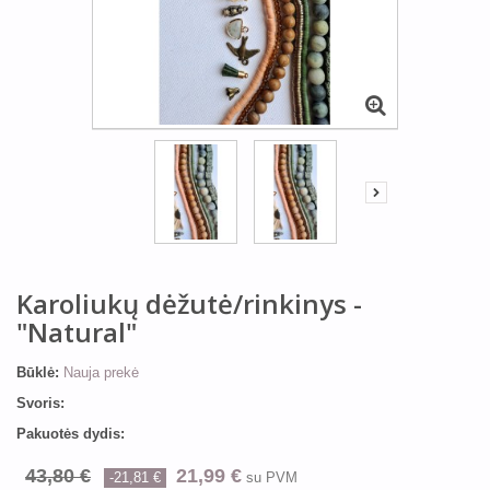
Karoliukų dėžutė/rinkinys -
"Natural"
Būklė:
Nauja prekė
Svoris:
Pakuotės dydis:
43,80 €
21,99 €
-21,81 €
su PVM