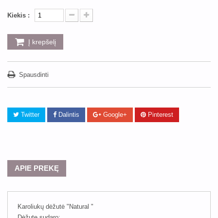
Kiekis :
Į krepšelį
Spausdinti
Twitter
Dalintis
Google+
Pinterest
APIE PREKĘ
Karoliukų dėžutė "Natural "
Dėžutę sudaro: