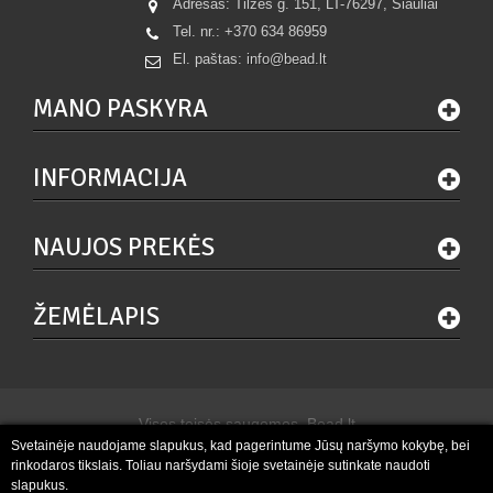
Adresas: Tilžės g. 151, LT-76297, Šiauliai
Tel. nr.:
+370 634 86959
El. paštas:
info@bead.lt
MANO PASKYRA
INFORMACIJA
NAUJOS PREKĖS
ŽEMĖLAPIS
Visos teisės saugomos. Bead.lt
Svetainėje naudojame slapukus, kad pagerintume Jūsų naršymo kokybę, bei
rinkodaros tikslais. Toliau naršydami šioje svetainėje sutinkate naudoti
slapukus.