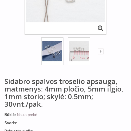
Sidabro spalvos troselio apsauga,
matmenys: 4mm pločio, 5mm ilgio,
1mm storio; skylė: 0.5mm;
30vnt./pak.
Būklė:
Nauja prekė
Svoris: