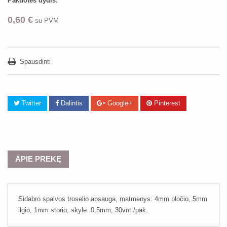
Pakuotės dydis:
0,60 €
su PVM
Spausdinti
Twitter
Dalintis
Google+
Pinterest
APIE PREKĘ
Sidabro spalvos troselio apsauga, matmenys: 4mm pločio, 5mm
ilgio, 1mm storio; skylė: 0.5mm; 30vnt./pak.