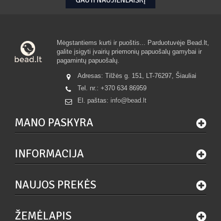
Mėgstantiems kurti ir puoštis... Parduotuvėje Bead.lt,
galite įsigyti įvairių priemonių papuošalų gamybai ir
pagamintų papuošalų.
Adresas: Tilžės g. 151, LT-76297, Šiauliai
Tel. nr.:
+370 634 86959
El. paštas:
info@bead.lt
MANO PASKYRA
INFORMACIJA
NAUJOS PREKĖS
ŽEMĖLAPIS