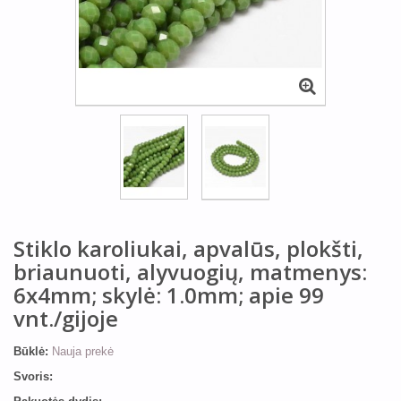
Stiklo karoliukai, apvalūs, plokšti,
briaunuoti, alyvuogių, matmenys:
6x4mm; skylė: 1.0mm; apie 99
vnt./gijoje
Būklė:
Nauja prekė
Svoris: