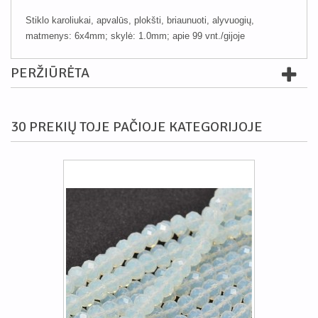
Stiklo karoliukai, apvalūs, plokšti, briaunuoti, alyvuogių,
matmenys: 6x4mm; skylė: 1.0mm; apie 99 vnt./gijoje
PERŽIŪRĖTA
30 PREKIŲ TOJE PAČIOJE KATEGORIJOJE