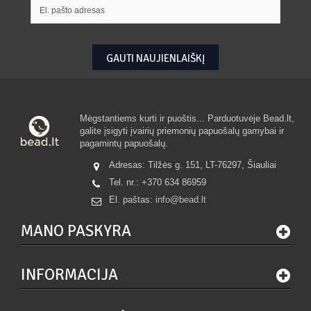
GAUTI NAUJIENLAIŠKĮ
Mėgstantiems kurti ir puoštis... Parduotuvėje Bead.lt,
galite įsigyti įvairių priemonių papuošalų gamybai ir
pagamintų papuošalų.
Adresas: Tilžės g. 151, LT-76297, Šiauliai
Tel. nr.:
+370 634 86959
El. paštas:
info@bead.lt
MANO PASKYRA
INFORMACIJA