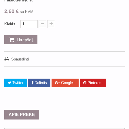
Pakuotės dydis:
2,60 €
su PVM
Kiekis :
Į krepšelį
Spausdinti
Twitter
Dalintis
Google+
Pinterest
APIE PREKĘ