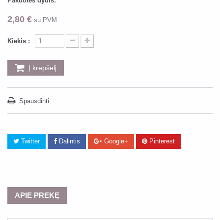
Pakuotės dydis:
2,80 €
su PVM
Kiekis :
Į krepšelį
Spausdinti
Twitter
Dalintis
Google+
Pinterest
APIE PREKĘ