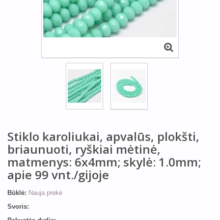
Stiklo karoliukai, apvalūs, plokšti,
briaunuoti, ryškiai mėtinė,
matmenys: 6x4mm; skylė: 1.0mm;
apie 99 vnt./gijoje
Būklė:
Nauja prekė
Svoris: