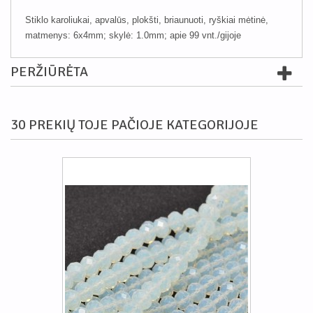
Stiklo karoliukai, apvalūs, plokšti, briaunuoti, ryškiai mėtinė,
matmenys: 6x4mm; skylė: 1.0mm; apie 99 vnt./gijoje
PERŽIŪRĖTA
30 PREKIŲ TOJE PAČIOJE KATEGORIJOJE