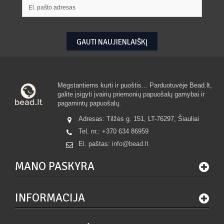
GAUTI NAUJIENLAIŠKĮ
Mėgstantiems kurti ir puoštis... Parduotuvėje Bead.lt,
galite įsigyti įvairių priemonių papuošalų gamybai ir
pagamintų papuošalų.
Adresas: Tilžės g. 151, LT-76297, Šiauliai
Tel. nr.:
+370 634 86959
El. paštas:
info@bead.lt
MANO PASKYRA
INFORMACIJA